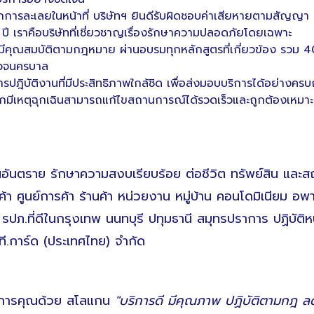
ากการละเลยในหน้าที่ บริษัทฯ ยินดีรับผิดชอบค่าเสียหายตามสัญญา
 เราคือบริษัทที่เชี่ยวชาญเรื่องรักษาความปลอดภัยโดยเฉพาะ
ยมีคุณสมบัติตามกฎหมาย ผ่านอบรมทุกหลักสูตรที่เกี่ยวข้อง รวม 4
รวจนครบาล
ฎิบัติงานที่มีประสิทธิภาพใกล้ชิด เพื่อส่งมอบบริการได้อย่างครบ
 หากมีเหตุฉุกเฉินสามารถแก้ไขสถานการณ์ได้รวดเร็วและถูกต้องเหม
อันตราย รักษาความสงบเรียบร้อย ต่อชีวิต ทรัพย์สิน และสถา
 ศูนย์การค้า ร้านค้า หน่วยงาน หมู่บ้าน คอนโดมิเนียม อพ
 รปภ.ที่ดีในกรุงเทพ นนทบุรี ปทุมธานี สมุทรปราการ ปฏิบัติหน
ี.การ์ด (ประเทศไทย) จำกัด
ริการคุณด้วย สโลแกน
"บริการดี มีคุณภาพ ปฏิบัติตามกฎ ลด