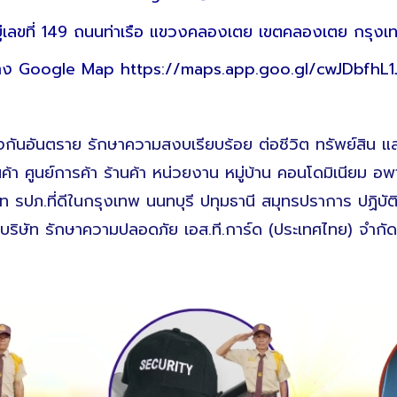
อยู่เลขที่ 149 ถนนท่าเรือ แขวงคลองเตย เขตคลองเตย กรุ
ทาง Google Map
https://maps.app.goo.gl/cwJDbfhL
กันอันตราย รักษาความสงบเรียบร้อย ต่อชีวิต ทรัพย์สิน และ
า ศูนย์การค้า ร้านค้า หน่วยงาน หมู่บ้าน คอนโดมิเนียม อพ
ัท รปภ.ที่ดีในกรุงเทพ นนทบุรี ปทุมธานี สมุทรปราการ ปฏิบัติ
บริษัท รักษาความปลอดภัย เอส.ที.การ์ด (ประเทศไทย) จำกัด